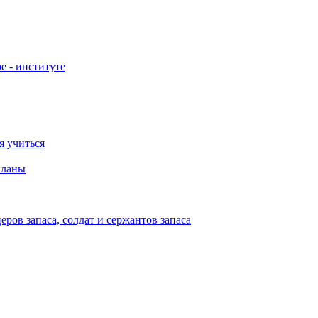
е - институте
я учиться
планы
ов запаса, солдат и сержантов запаса