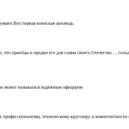
думают.Вот первая воинская заповедь.
и, что праотцы и предки его для славы своего Отечества … голо
, не может называться надёжным офицером
е к профессионализму, техническому кругозору и компетентност