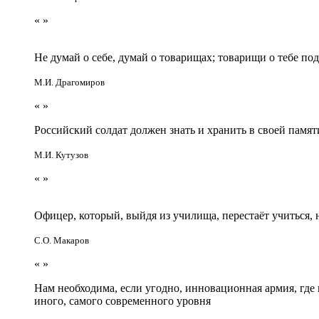
«
»
Не думай о себе, думай о товарищах; товарищи о тебе по
М.И. Драгомиров
«
»
Российский солдат должен знать и хранить в своей памят
М.И. Кутузов
«
»
Офицер, который, выйдя из училища, перестаёт учиться
С.О. Макаров
«
»
Нам необходима, если угодно, инновационная армия, гд
иного, самого современного уровня