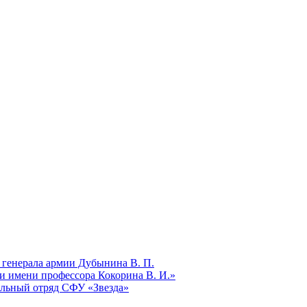
 генерала армии Дубынина В. П.
и имени профессора Кокорина В. И.»
ельный отряд СФУ «Звезда»