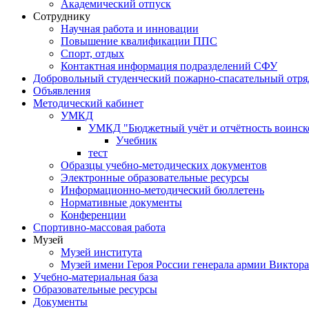
Академический отпуск
Сотруднику
Научная работа и инновации
Повышение квалификации ППС
Спорт, отдых
Контактная информация подразделений СФУ
Добровольный студенческий пожарно-спасательный отря
Объявления
Методический кабинет
УМКД
УМКД "Бюджетный учёт и отчётность воинск
Учебник
тест
Образцы учебно-методических документов
Электронные образовательные ресурсы
Информационно-методический бюллетень
Нормативные документы
Конференции
Спортивно-массовая работа
Музей
Музей института
Музей имени Героя России генерала армии Виктор
Учебно-материальная база
Образовательные ресурсы
Документы