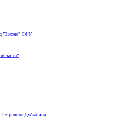
д "Звезда" СФУ
ой части"
а Петровича Дубынина