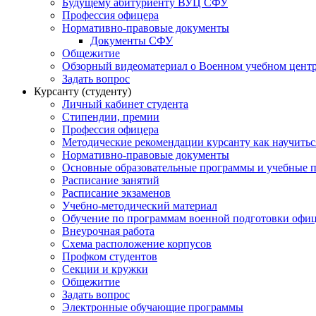
Будущему абитуриенту ВУЦ СФУ
Профессия офицера
Нормативно-правовые документы
Документы СФУ
Общежитие
Обзорный видеоматериал о Военном учебном центр
Задать вопрос
Курсанту (студенту)
Личный кабинет студента
Стипендии, премии
Профессия офицера
Методические рекомендации курсанту как научитьс
Нормативно-правовые документы
Основные образовательные программы и учебные 
Расписание занятий
Расписание экзаменов
Учебно-методический материал
Обучение по программам военной подготовки офицер
Внеурочная работа
Схема расположение корпусов
Профком студентов
Секции и кружки
Общежитие
Задать вопрос
Электронные обучающие программы