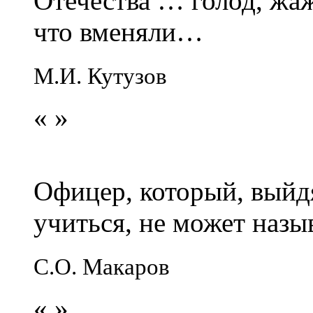
Отечества … голод, жаж
что вменяли…
М.И. Кутузов
«
»
Офицер, который, выйдя
учиться, не может наз
С.О. Макаров
«
»