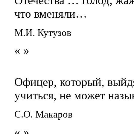
Отечества … голод, жаж
что вменяли…
М.И. Кутузов
«
»
Офицер, который, выйдя
учиться, не может наз
С.О. Макаров
«
»