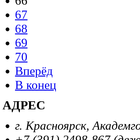
66
67
68
69
70
Вперёд
В конец
АДРЕС
г. Красноярск, Академг
+7 (391) 2498-867 (де