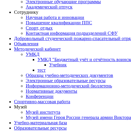
Электронные обучающие программы
Академический отпуск
Сотруднику
Научная работа и инновации
Повышение квалификации ППС
Спорт, отдых
Контактная информация подразделений СФУ
Добровольный студенческий пожарно-спасательный отря
Объявления
Методический кабинет
УМКД
УМКД "Бюджетный учёт и отчётность воинск
Учебник
тест
Образцы учебно-методических документов
Электронные образовательные ресурсы
Информационно-методический бюллетень
Нормативные документы
Конференции
Спортивно-массовая работа
Музей
Музей института
Музей имени Героя России генерала армии Виктор
Учебно-материальная база
Образовательные ресурсы