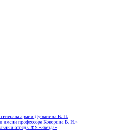
 генерала армии Дубынина В. П.
и имени профессора Кокорина В. И.»
ельный отряд СФУ «Звезда»