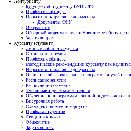
Абитуриенту
Будущему абитуриенту ВУЦ СФУ
Профессия офицера
Нормативно-правовые документы
Документы СФУ
Общежитие
Обзорный видеоматериал о Военном учебном центр
Задать вопрос
Курсанту (студенту)
Личный кабинет студента
Стипендии, премии
Профессия офицера
Методические рекомендации курсанту как научитьс
Нормативно-правовые документы
Основные образовательные программы и учебные 
Расписание занятий
Расписание экзаменов
Учебно-методический материал
Обучение по программам военной подготовки офицер
Внеурочная работа
Схема расположение корпусов
Профком студентов
Секции и кружки
Общежитие
Задать вопрос