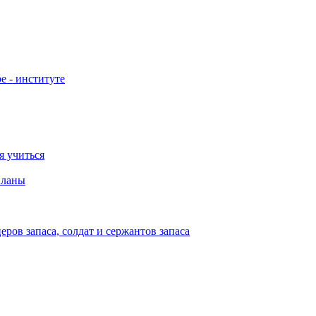
е - институте
я учиться
планы
ов запаса, солдат и сержантов запаса