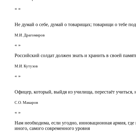
«
»
Не думай о себе, думай о товарищах; товарищи о тебе по
М.И. Драгомиров
«
»
Российский солдат должен знать и хранить в своей памят
М.И. Кутузов
«
»
Офицер, который, выйдя из училища, перестаёт учиться
С.О. Макаров
«
»
Нам необходима, если угодно, инновационная армия, гд
иного, самого современного уровня