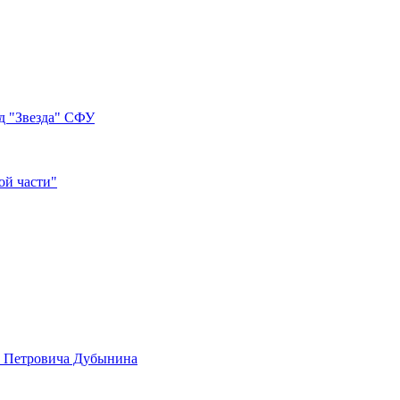
д "Звезда" СФУ
ой части"
а Петровича Дубынина