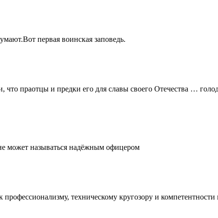
думают.Вот первая воинская заповедь.
и, что праотцы и предки его для славы своего Отечества … голо
, не может называться надёжным офицером
е к профессионализму, техническому кругозору и компетентност