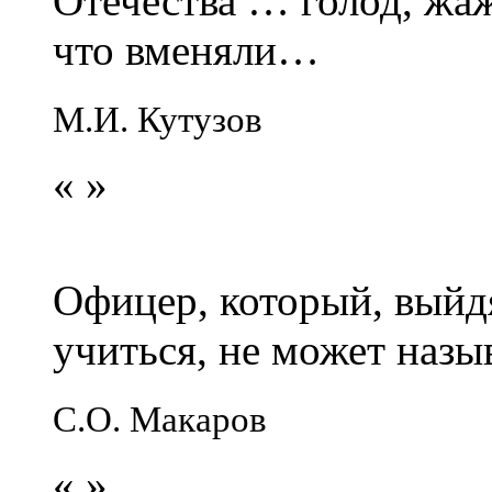
Отечества … голод, жаж
что вменяли…
М.И. Кутузов
«
»
Офицер, который, выйдя
учиться, не может наз
С.О. Макаров
«
»