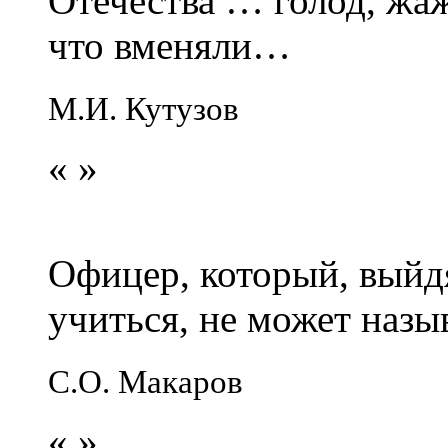
Отечества … голод, жаж
что вменяли…
М.И. Кутузов
«
»
Офицер, который, выйдя
учиться, не может наз
С.О. Макаров
«
»