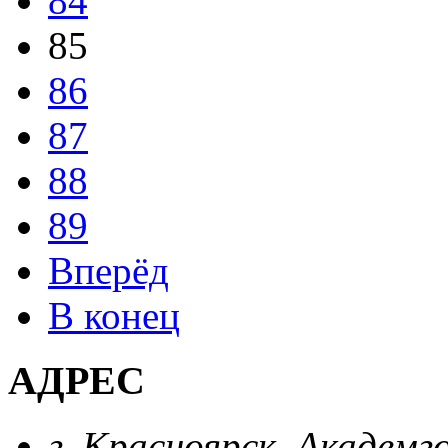
84
85
86
87
88
89
Вперёд
В конец
АДРЕС
г. Красноярск, Академг