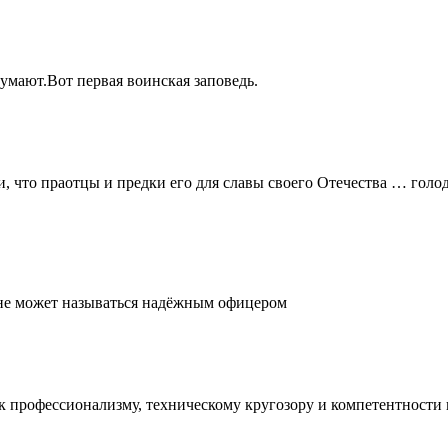
думают.Вот первая воинская заповедь.
и, что праотцы и предки его для славы своего Отечества … голо
, не может называться надёжным офицером
е к профессионализму, техническому кругозору и компетентност