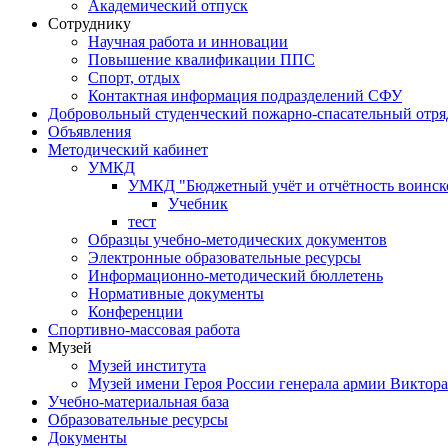
Академический отпуск
Сотруднику
Научная работа и инновации
Повышение квалификации ППС
Спорт, отдых
Контактная информация подразделений СФУ
Добровольный студенческий пожарно-спасательный отря
Объявления
Методический кабинет
УМКД
УМКД "Бюджетный учёт и отчётность воинск
Учебник
тест
Образцы учебно-методических документов
Электронные образовательные ресурсы
Информационно-методический бюллетень
Нормативные документы
Конференции
Спортивно-массовая работа
Музей
Музей института
Музей имени Героя России генерала армии Виктор
Учебно-материальная база
Образовательные ресурсы
Документы