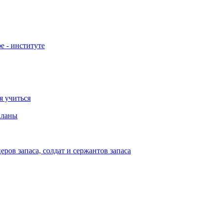
е - институте
я учиться
планы
ов запаса, солдат и сержантов запаса