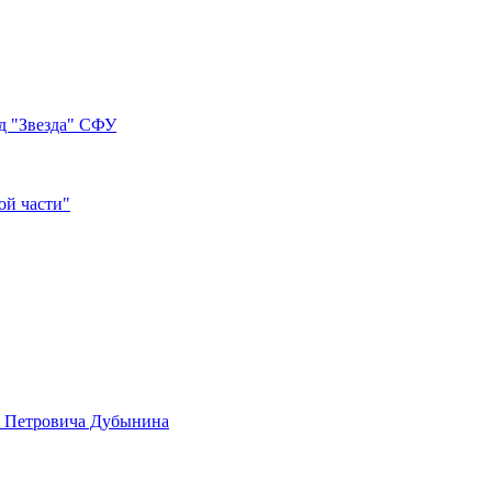
д "Звезда" СФУ
ой части"
а Петровича Дубынина