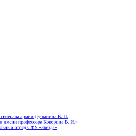
 генерала армии Дубынина В. П.
и имени профессора Кокорина В. И.»
ельный отряд СФУ «Звезда»