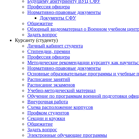
Будущему абитуриенту ВУЦ СФУ
Профессия офицера
Нормативно-правовые документы
Документы СФУ
Общежитие
Обзорный видеоматериал о Военном учебном центр
Задать вопрос
Курсанту (студенту)
Личный кабинет студента
Стипендии, премии
Профессия офицера
Методические рекомендации курсанту как научитьс
Нормативно-правовые документы
Основные образовательные программы и учебные 
Расписание занятий
Расписание экзаменов
Учебно-методический материал
Обучение по программам военной подготовки офицер
Внеурочная работа
Схема расположение корпусов
Профком студентов
Секции и кружки
Общежитие
Задать вопрос
Электронные обучающие программы