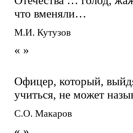
Отечества … голод, жаж
что вменяли…
М.И. Кутузов
«
»
Офицер, который, выйдя
учиться, не может наз
С.О. Макаров
«
»