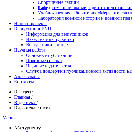
Спортивные секции
Кафедра «Специальные радиотехнические си
Учебно-научная лаборатория «Мерзлотоведен
Лаборатория военной истории и военной пед
Наши партнеры
Выпускники ВУЦ
Информация для выпускников
Известные выпускники
Выпускники в лицах
Научная работа
Основные публикации
Полезные ссылки
Научные издательства
Служба поддержки публикационной активности 
Аллея славы
Контакты
Вы здесь:
Главная
/
Видеотека
/
Видеотека список
Меню
Абитуриенту