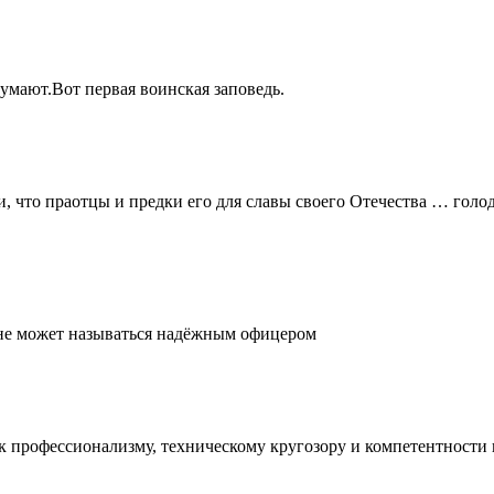
думают.Вот первая воинская заповедь.
и, что праотцы и предки его для славы своего Отечества … голо
, не может называться надёжным офицером
е к профессионализму, техническому кругозору и компетентност