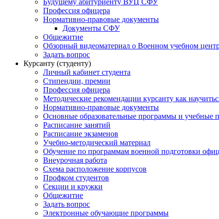
Будущему абитуриенту ВУЦ СФУ
Профессия офицера
Нормативно-правовые документы
Документы СФУ
Общежитие
Обзорный видеоматериал о Военном учебном центр
Задать вопрос
Курсанту (студенту)
Личный кабинет студента
Стипендии, премии
Профессия офицера
Методические рекомендации курсанту как научитьс
Нормативно-правовые документы
Основные образовательные программы и учебные 
Расписание занятий
Расписание экзаменов
Учебно-методический материал
Обучение по программам военной подготовки офицер
Внеурочная работа
Схема расположение корпусов
Профком студентов
Секции и кружки
Общежитие
Задать вопрос
Электронные обучающие программы