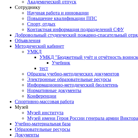
Академический отпуск
Сотруднику
Научная работа и инновации
Повышение квалификации ППС
Спорт, отдых
Контактная информация подразделений СФУ
Добровольный студенческий пожарно-спасательный отря
Объявления
Методический кабинет
УМКД
УМКД "Бюджетный учёт и отчётность воинск
Учебник
тест
Образцы учебно-методических документов
Электронные образовательные ресурсы
Информационно-методический бюллетень
Нормативные документы
Конференции
Спортивно-массовая работа
Музей
Музей института
Музей имени Героя России генерала армии Виктор
Учебно-материальная база
Образовательные ресурсы
Документы