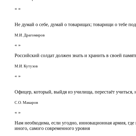
«
»
Не думай о себе, думай о товарищах; товарищи о тебе по
М.И. Драгомиров
«
»
Российский солдат должен знать и хранить в своей памят
М.И. Кутузов
«
»
Офицер, который, выйдя из училища, перестаёт учиться
С.О. Макаров
«
»
Нам необходима, если угодно, инновационная армия, гд
иного, самого современного уровня