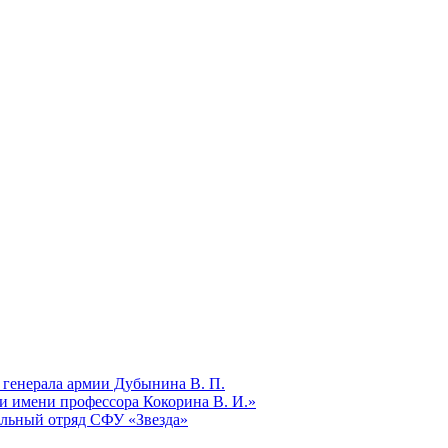
 генерала армии Дубынина В. П.
и имени профессора Кокорина В. И.»
ельный отряд СФУ «Звезда»