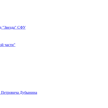
д "Звезда" СФУ
ой части"
а Петровича Дубынина