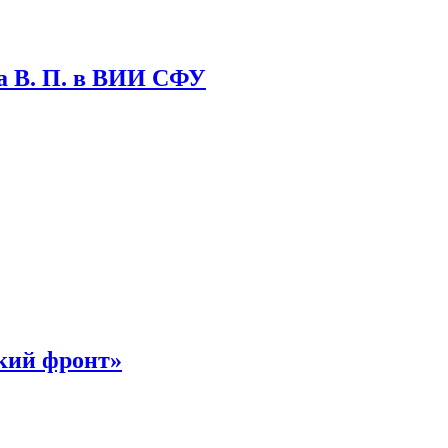
а В. П. в ВИИ СФУ
кий фронт»