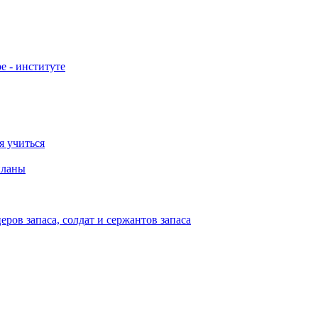
е - институте
я учиться
планы
ов запаса, солдат и сержантов запаса