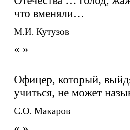
Отечества … голод, жаж
что вменяли…
М.И. Кутузов
«
»
Офицер, который, выйдя
учиться, не может наз
С.О. Макаров
«
»