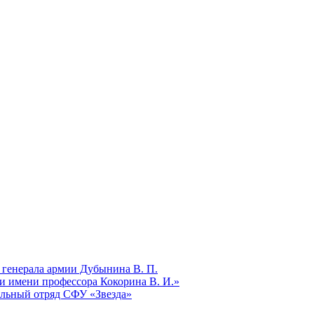
 генерала армии Дубынина В. П.
и имени профессора Кокорина В. И.»
ельный отряд СФУ «Звезда»