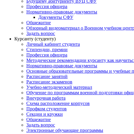
Будущему абитуриенту ВУЦ СФУ
Профессия офицера
Нормативно-правовые документы
Документы СФУ
Общежитие
Обзорный видеоматериал о Военном учебном центр
Задать вопрос
Курсанту (студенту)
Личный кабинет студента
Стипендии, премии
Профессия офицера
Методические рекомендации курсанту как научитьс
Нормативно-правовые документы
Основные образовательные программы и учебные 
Расписание занятий
Расписание экзаменов
Учебно-методический материал
Обучение по программам военной подготовки офицер
Внеурочная работа
Схема расположение корпусов
Профком студентов
Секции и кружки
Общежитие
Задать вопрос
Электронные обучающие программы