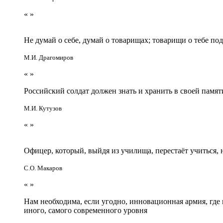
«
»
Не думай о себе, думай о товарищах; товарищи о тебе по
М.И. Драгомиров
«
»
Российский солдат должен знать и хранить в своей памят
М.И. Кутузов
«
»
Офицер, который, выйдя из училища, перестаёт учиться
С.О. Макаров
«
»
Нам необходима, если угодно, инновационная армия, гд
иного, самого современного уровня