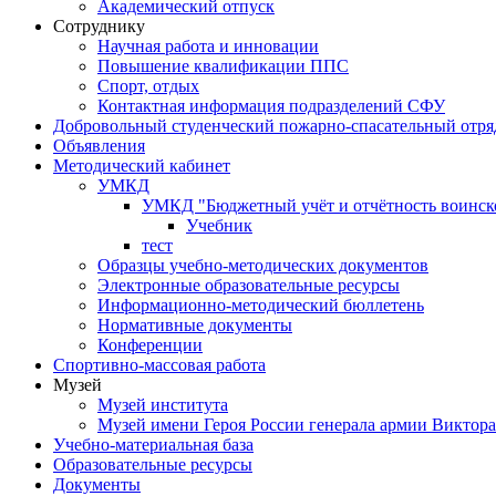
Академический отпуск
Сотруднику
Научная работа и инновации
Повышение квалификации ППС
Спорт, отдых
Контактная информация подразделений СФУ
Добровольный студенческий пожарно-спасательный отря
Объявления
Методический кабинет
УМКД
УМКД "Бюджетный учёт и отчётность воинск
Учебник
тест
Образцы учебно-методических документов
Электронные образовательные ресурсы
Информационно-методический бюллетень
Нормативные документы
Конференции
Спортивно-массовая работа
Музей
Музей института
Музей имени Героя России генерала армии Виктор
Учебно-материальная база
Образовательные ресурсы
Документы