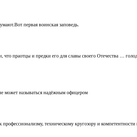
думают.Вот первая воинская заповедь.
и, что праотцы и предки его для славы своего Отечества … голо
, не может называться надёжным офицером
е к профессионализму, техническому кругозору и компетентност