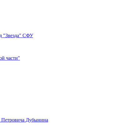
д "Звезда" СФУ
ой части"
а Петровича Дубынина