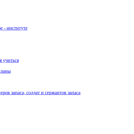
е - институте
я учиться
планы
ов запаса, солдат и сержантов запаса