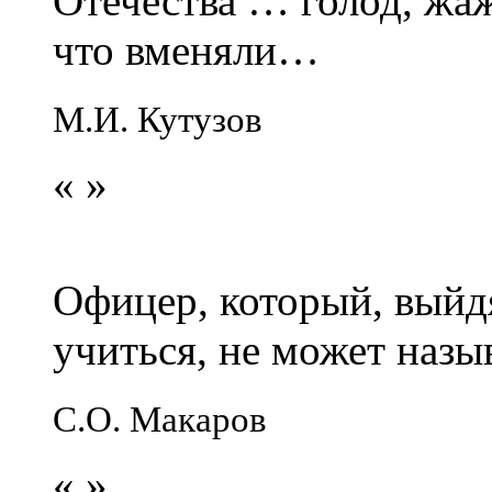
Отечества … голод, жаж
что вменяли…
М.И. Кутузов
«
»
Офицер, который, выйдя
учиться, не может наз
С.О. Макаров
«
»