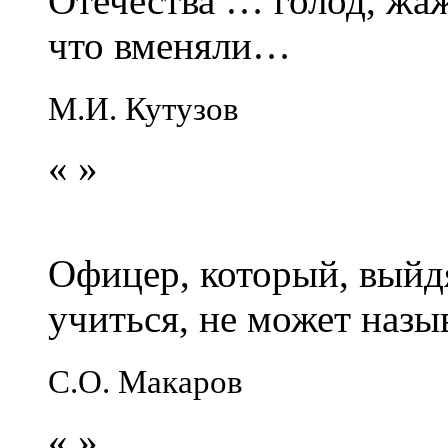
Отечества … голод, жаж
что вменяли…
М.И. Кутузов
«
»
Офицер, который, выйдя
учиться, не может наз
С.О. Макаров
«
»