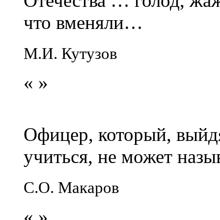
Отечества … голод, жаж
что вменяли…
М.И. Кутузов
«
»
Офицер, который, выйдя
учиться, не может наз
С.О. Макаров
«
»