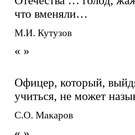
Отечества … голод, жаж
что вменяли…
М.И. Кутузов
«
»
Офицер, который, выйдя
учиться, не может наз
С.О. Макаров
«
»