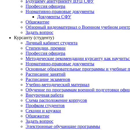
Будущему абитуриенту ВУЦ СФУ
Профессия офицера
Нормативно-правовые документы
Документы СФУ
Общежитие
Обзорный видеоматериал о Военном учебном центр
Задать вопрос
Курсанту (студенту)
Личный кабинет студента
Стипендии, премии
Профессия офицера
Методические рекомендации курсанту как научитьс
Нормативно-правовые документы
Основные образовательные программы и учебные 
Расписание занятий
Расписание экзаменов
Учебно-методический материал
Обучение по программам военной подготовки офицер
Внеурочная работа
Схема расположение корпусов
Профком студентов
Секции и кружки
Общежитие
Задать вопрос
Электронные обучающие программы