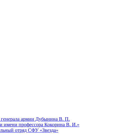
 генерала армии Дубынина В. П.
и имени профессора Кокорина В. И.»
ельный отряд СФУ «Звезда»