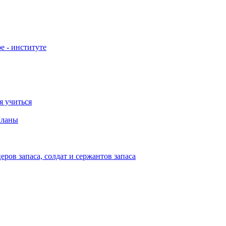
е - институте
я учиться
планы
ов запаса, солдат и сержантов запаса