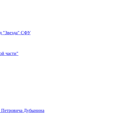
д "Звезда" СФУ
ой части"
а Петровича Дубынина