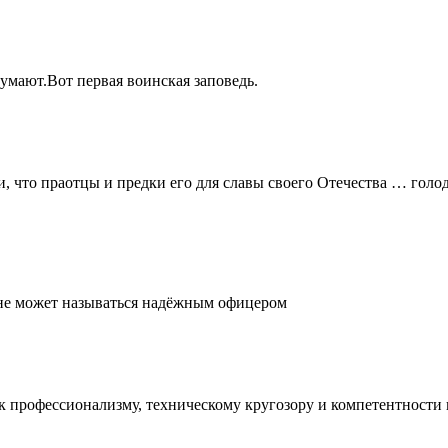
думают.Вот первая воинская заповедь.
и, что праотцы и предки его для славы своего Отечества … голо
, не может называться надёжным офицером
е к профессионализму, техническому кругозору и компетентност