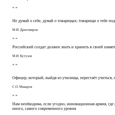
«
»
Не думай о себе, думай о товарищах; товарищи о тебе по
М.И. Драгомиров
«
»
Российский солдат должен знать и хранить в своей памят
М.И. Кутузов
«
»
Офицер, который, выйдя из училища, перестаёт учиться
С.О. Макаров
«
»
Нам необходима, если угодно, инновационная армия, гд
иного, самого современного уровня