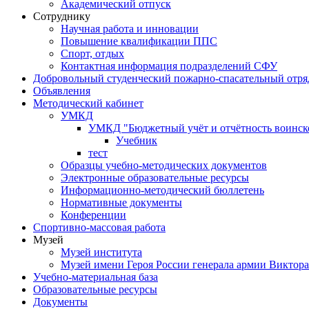
Академический отпуск
Сотруднику
Научная работа и инновации
Повышение квалификации ППС
Спорт, отдых
Контактная информация подразделений СФУ
Добровольный студенческий пожарно-спасательный отря
Объявления
Методический кабинет
УМКД
УМКД "Бюджетный учёт и отчётность воинск
Учебник
тест
Образцы учебно-методических документов
Электронные образовательные ресурсы
Информационно-методический бюллетень
Нормативные документы
Конференции
Спортивно-массовая работа
Музей
Музей института
Музей имени Героя России генерала армии Виктор
Учебно-материальная база
Образовательные ресурсы
Документы