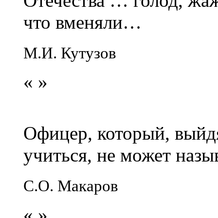
Отечества … голод, жаж
что вменяли…
М.И. Кутузов
«
»
Офицер, который, выйдя
учиться, не может наз
С.О. Макаров
«
»