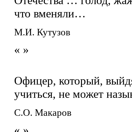
Отечества … голод, жаж
что вменяли…
М.И. Кутузов
«
»
Офицер, который, выйдя
учиться, не может наз
С.О. Макаров
«
»