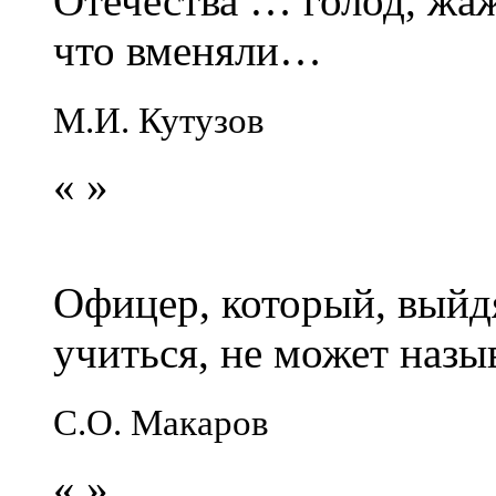
Отечества … голод, жаж
что вменяли…
М.И. Кутузов
«
»
Офицер, который, выйдя
учиться, не может наз
С.О. Макаров
«
»