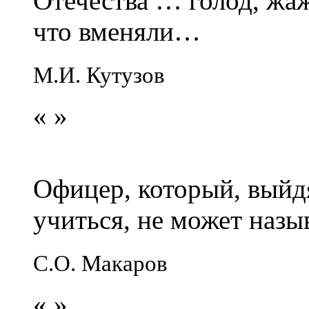
Отечества … голод, жаж
что вменяли…
М.И. Кутузов
«
»
Офицер, который, выйдя
учиться, не может наз
С.О. Макаров
«
»