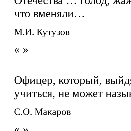
Отечества … голод, жаж
что вменяли…
М.И. Кутузов
«
»
Офицер, который, выйдя
учиться, не может наз
С.О. Макаров
«
»