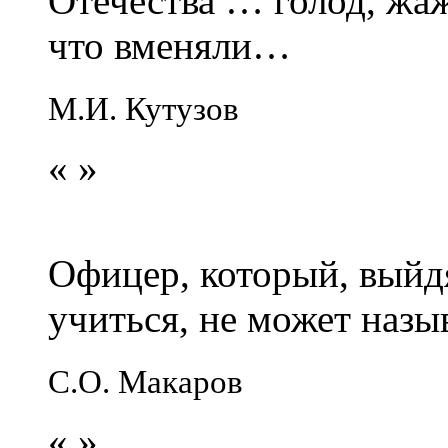
Отечества … голод, жаж
что вменяли…
М.И. Кутузов
«
»
Офицер, который, выйдя
учиться, не может наз
С.О. Макаров
«
»