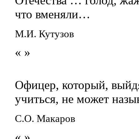
Отечества … голод, жаж
что вменяли…
М.И. Кутузов
«
»
Офицер, который, выйдя
учиться, не может наз
С.О. Макаров
«
»