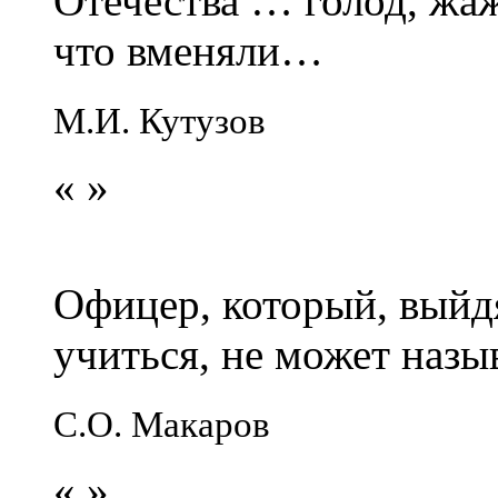
Отечества … голод, жаж
что вменяли…
М.И. Кутузов
«
»
Офицер, который, выйдя
учиться, не может наз
С.О. Макаров
«
»