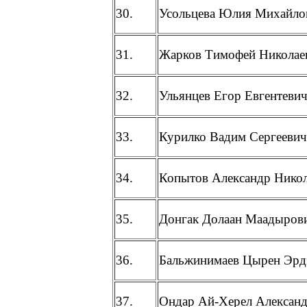
30.
Усольцева Юлия Михайло
31.
Жарков Тимофей Николае
32.
Ульянцев Егор Евгентеви
33.
Курилко Вадим Сергеевич
34.
Копытов Александр Нико
35.
Донгак Долаан Маадыров
36.
Бальжинимаев Цырен Эрд
37.
Ондар Ай-Херел Алексан