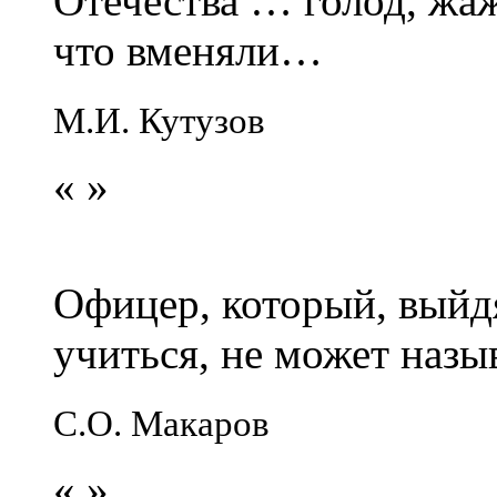
Отечества … голод, жаж
что вменяли…
М.И. Кутузов
«
»
Офицер, который, выйдя
учиться, не может наз
С.О. Макаров
«
»