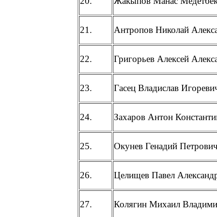
20.
Жакыпов Манас Медетбе
21.
Антропов Николай Алекс
22.
Григорьев Алексей Алекс
23.
Гасец Владислав Игореви
24.
Захаров Антон Констант
25.
Окунев Генадий Петрови
26.
Целищев Павел Александ
27.
Колягин Михаил Владим