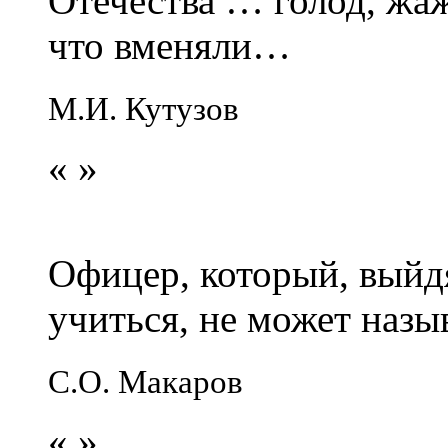
Отечества … голод, жаж
что вменяли…
М.И. Кутузов
«
»
Офицер, который, выйдя
учиться, не может наз
С.О. Макаров
«
»