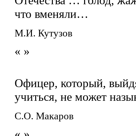
Отечества … голод, жаж
что вменяли…
М.И. Кутузов
«
»
Офицер, который, выйдя
учиться, не может наз
С.О. Макаров
«
»