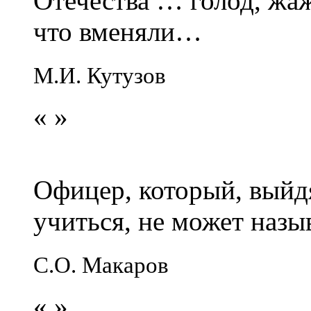
Отечества … голод, жаж
что вменяли…
М.И. Кутузов
«
»
Офицер, который, выйдя
учиться, не может наз
С.О. Макаров
«
»