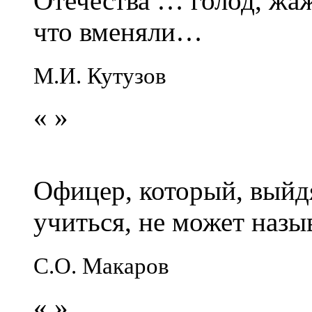
Отечества … голод, жаж
что вменяли…
М.И. Кутузов
«
»
Офицер, который, выйдя
учиться, не может наз
С.О. Макаров
«
»