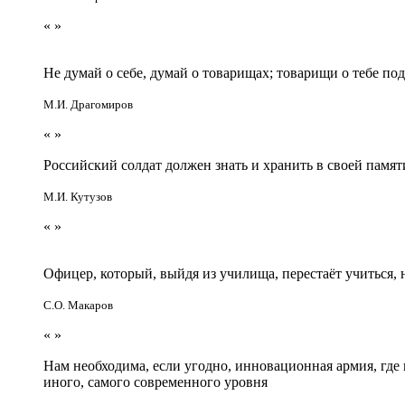
«
»
Не думай о себе, думай о товарищах; товарищи о тебе по
М.И. Драгомиров
«
»
Российский солдат должен знать и хранить в своей памят
М.И. Кутузов
«
»
Офицер, который, выйдя из училища, перестаёт учиться
С.О. Макаров
«
»
Нам необходима, если угодно, инновационная армия, гд
иного, самого современного уровня