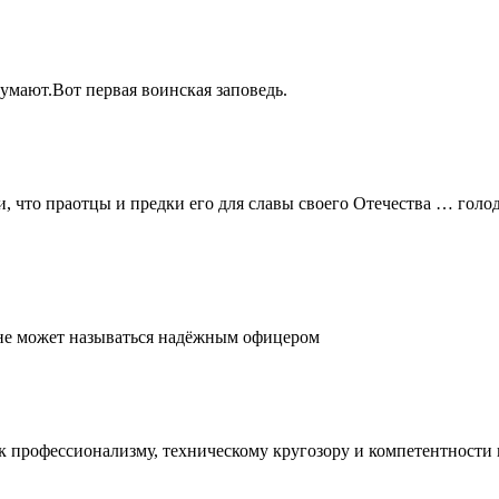
думают.Вот первая воинская заповедь.
и, что праотцы и предки его для славы своего Отечества … голо
, не может называться надёжным офицером
е к профессионализму, техническому кругозору и компетентност