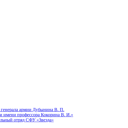
 генерала армии Дубынина В. П.
и имени профессора Кокорина В. И.»
ельный отряд СФУ «Звезда»