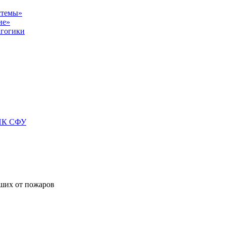
стемы»
ие»
агогики
БИК СФУ
вших от пожаров