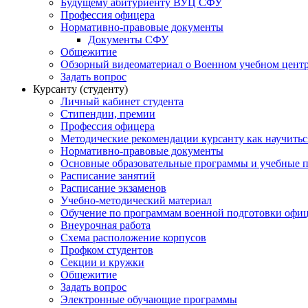
Будущему абитуриенту ВУЦ СФУ
Профессия офицера
Нормативно-правовые документы
Документы СФУ
Общежитие
Обзорный видеоматериал о Военном учебном центр
Задать вопрос
Курсанту (студенту)
Личный кабинет студента
Стипендии, премии
Профессия офицера
Методические рекомендации курсанту как научитьс
Нормативно-правовые документы
Основные образовательные программы и учебные 
Расписание занятий
Расписание экзаменов
Учебно-методический материал
Обучение по программам военной подготовки офицер
Внеурочная работа
Схема расположение корпусов
Профком студентов
Секции и кружки
Общежитие
Задать вопрос
Электронные обучающие программы