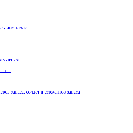
е - институте
я учиться
планы
ов запаса, солдат и сержантов запаса