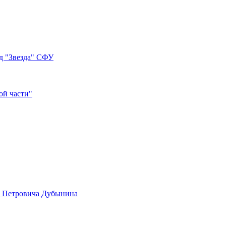
д "Звезда" СФУ
ой части"
а Петровича Дубынина