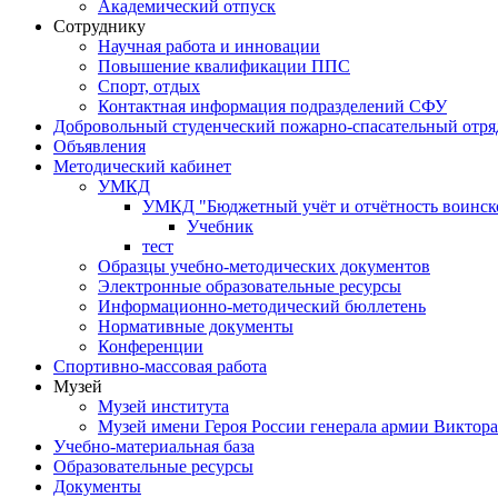
Академический отпуск
Сотруднику
Научная работа и инновации
Повышение квалификации ППС
Спорт, отдых
Контактная информация подразделений СФУ
Добровольный студенческий пожарно-спасательный отря
Объявления
Методический кабинет
УМКД
УМКД "Бюджетный учёт и отчётность воинск
Учебник
тест
Образцы учебно-методических документов
Электронные образовательные ресурсы
Информационно-методический бюллетень
Нормативные документы
Конференции
Спортивно-массовая работа
Музей
Музей института
Музей имени Героя России генерала армии Виктор
Учебно-материальная база
Образовательные ресурсы
Документы