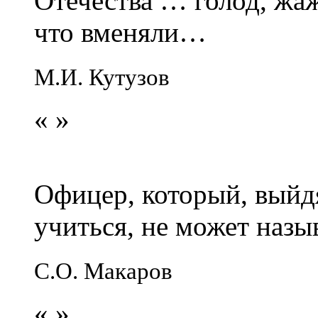
Отечества … голод, жаж
что вменяли…
М.И. Кутузов
«
»
Офицер, который, выйдя
учиться, не может наз
С.О. Макаров
«
»