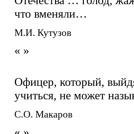
Отечества … голод, жаж
что вменяли…
М.И. Кутузов
«
»
Офицер, который, выйдя
учиться, не может наз
С.О. Макаров
«
»