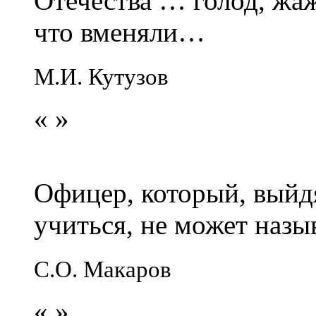
Отечества … голод, жаж
что вменяли…
М.И. Кутузов
«
»
Офицер, который, выйдя
учиться, не может наз
С.О. Макаров
«
»