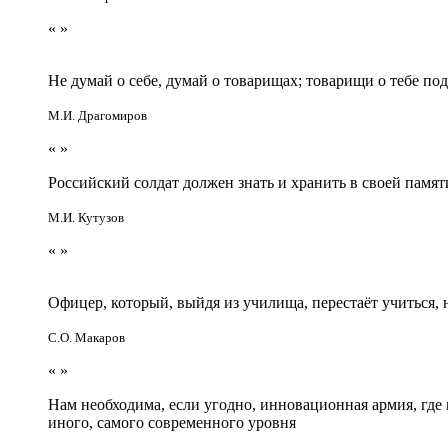
«
»
Не думай о себе, думай о товарищах; товарищи о тебе по
М.И. Драгомиров
«
»
Российский солдат должен знать и хранить в своей памят
М.И. Кутузов
«
»
Офицер, который, выйдя из училища, перестаёт учиться
С.О. Макаров
«
»
Нам необходима, если угодно, инновационная армия, гд
иного, самого современного уровня