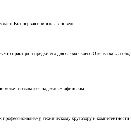
думают.Вот первая воинская заповедь.
и, что праотцы и предки его для славы своего Отечества … голо
, не может называться надёжным офицером
е к профессионализму, техническому кругозору и компетентност