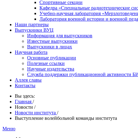
Спортивные секции
Кафедра «Специальные радиотехнические си
Учебно-научная лаборатория «Мерзлотоведен
Лаборатория военной истории и военной пед
Наши партнеры
Выпускники ВУЦ
Информация для выпускников
Известные выпускники
Выпускники в лицах
Научная работа
Основные публикации
Полезные ссылки
Научные издательства
Служба поддержки публикационной активности 
Аллея славы
Контакты
Вы здесь:
Главная
/
Новости
/
Новости института
/
Выступление волейбольной команды института
Меню