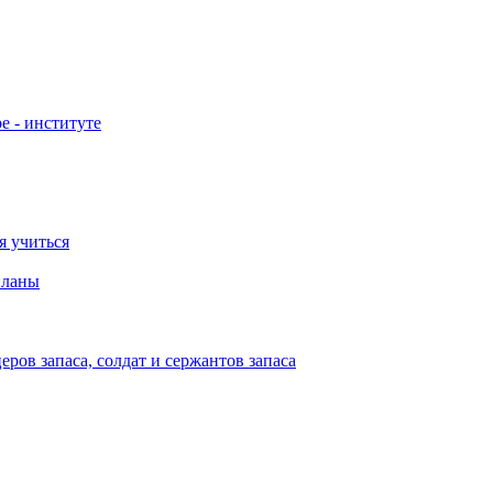
е - институте
я учиться
планы
ов запаса, солдат и сержантов запаса