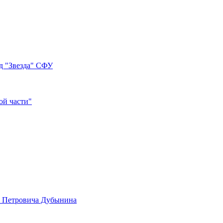
д "Звезда" СФУ
ой части"
а Петровича Дубынина