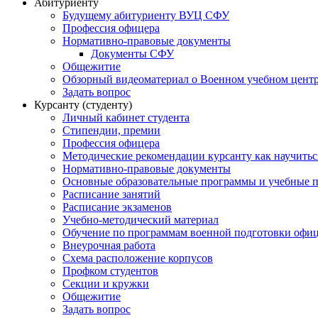
Абитуриенту
Будущему абитуриенту ВУЦ СФУ
Профессия офицера
Нормативно-правовые документы
Документы СФУ
Общежитие
Обзорный видеоматериал о Военном учебном центр
Задать вопрос
Курсанту (студенту)
Личный кабинет студента
Стипендии, премии
Профессия офицера
Методические рекомендации курсанту как научитьс
Нормативно-правовые документы
Основные образовательные программы и учебные 
Расписание занятий
Расписание экзаменов
Учебно-методический материал
Обучение по программам военной подготовки офицер
Внеурочная работа
Схема расположение корпусов
Профком студентов
Секции и кружки
Общежитие
Задать вопрос