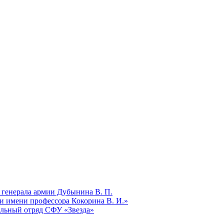
 генерала армии Дубынина В. П.
и имени профессора Кокорина В. И.»
ельный отряд СФУ «Звезда»