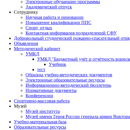
Электронные обучающие программы
Академический отпуск
Сотруднику
Научная работа и инновации
Повышение квалификации ППС
Спорт, отдых
Контактная информация подразделений СФУ
Добровольный студенческий пожарно-спасательный отря
Объявления
Методический кабинет
УМКД
УМКД "Бюджетный учёт и отчётность воинск
Учебник
тест
Образцы учебно-методических документов
Электронные образовательные ресурсы
Информационно-методический бюллетень
Нормативные документы
Конференции
Спортивно-массовая работа
Музей
Музей института
Музей имени Героя России генерала армии Виктор
Учебно-материальная база
Образовательные ресурсы