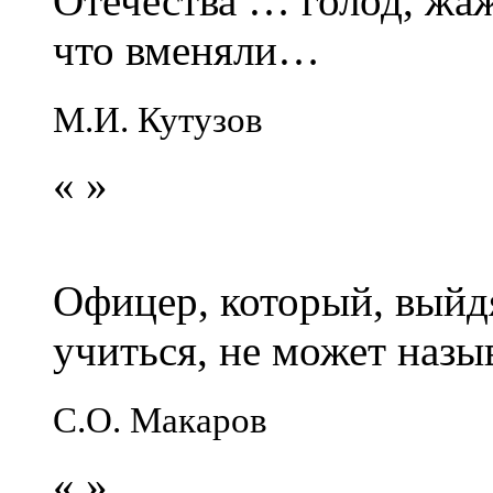
Отечества … голод, жаж
что вменяли…
М.И. Кутузов
«
»
Офицер, который, выйдя
учиться, не может наз
С.О. Макаров
«
»