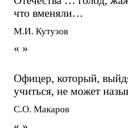
Отечества … голод, жаж
что вменяли…
М.И. Кутузов
«
»
Офицер, который, выйдя
учиться, не может наз
С.О. Макаров
«
»