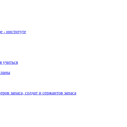
е - институте
я учиться
планы
ов запаса, солдат и сержантов запаса