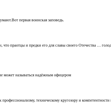
думают.Вот первая воинская заповедь.
и, что праотцы и предки его для славы своего Отечества … голо
, не может называться надёжным офицером
е к профессионализму, техническому кругозору и компетентност