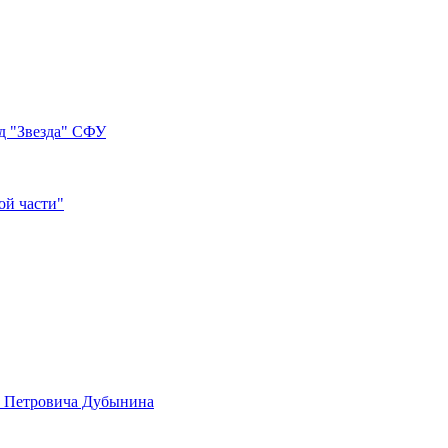
д "Звезда" СФУ
ой части"
а Петровича Дубынина