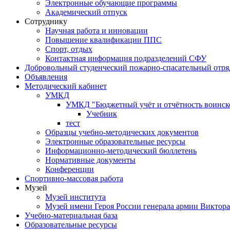
Электронные обучающие программы
Академический отпуск
Сотруднику
Научная работа и инновации
Повышение квалификации ППС
Спорт, отдых
Контактная информация подразделений СФУ
Добровольный студенческий пожарно-спасательный отря
Объявления
Методический кабинет
УМКД
УМКД "Бюджетный учёт и отчётность воинск
Учебник
тест
Образцы учебно-методических документов
Электронные образовательные ресурсы
Информационно-методический бюллетень
Нормативные документы
Конференции
Спортивно-массовая работа
Музей
Музей института
Музей имени Героя России генерала армии Виктор
Учебно-материальная база
Образовательные ресурсы