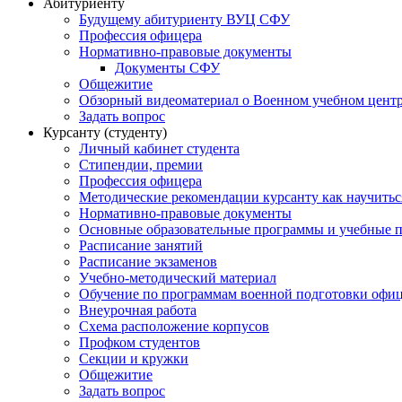
Абитуриенту
Будущему абитуриенту ВУЦ СФУ
Профессия офицера
Нормативно-правовые документы
Документы СФУ
Общежитие
Обзорный видеоматериал о Военном учебном центр
Задать вопрос
Курсанту (студенту)
Личный кабинет студента
Стипендии, премии
Профессия офицера
Методические рекомендации курсанту как научитьс
Нормативно-правовые документы
Основные образовательные программы и учебные 
Расписание занятий
Расписание экзаменов
Учебно-методический материал
Обучение по программам военной подготовки офицер
Внеурочная работа
Схема расположение корпусов
Профком студентов
Секции и кружки
Общежитие
Задать вопрос