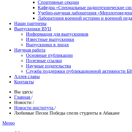
Спортивные секции
Кафедра «Специальные радиотехнические си
Учебно-научная лаборатория «Мерзлотоведен
Лаборатория военной истории и военной пед
Наши партнеры
Выпускники ВУЦ
Информация для выпускников
Известные выпускники
Выпускники в лицах
Научная работа
Основные публикации
Полезные ссылки
Научные издательства
Служба поддержки публикационной активности 
Аллея славы
Контакты
Вы здесь:
Главная
/
Новости
/
Новости института
/
Любимые Песни Победы спели студенты в Абакане
Меню