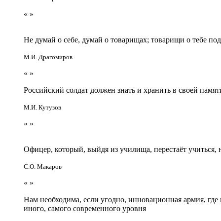
«
»
Не думай о себе, думай о товарищах; товарищи о тебе по
М.И. Драгомиров
«
»
Российский солдат должен знать и хранить в своей памят
М.И. Кутузов
«
»
Офицер, который, выйдя из училища, перестаёт учиться
С.О. Макаров
«
»
Нам необходима, если угодно, инновационная армия, гд
иного, самого современного уровня