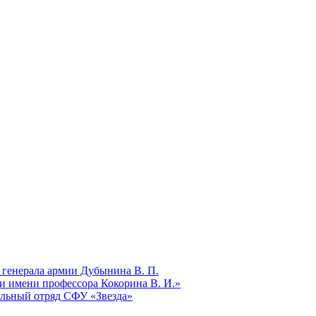
 генерала армии Дубынина В. П.
и имени профессора Кокорина В. И.»
ельный отряд СФУ «Звезда»