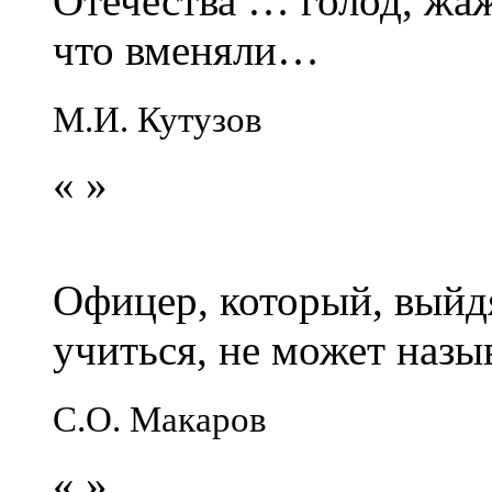
Отечества … голод, жаж
что вменяли…
М.И. Кутузов
«
»
Офицер, который, выйдя
учиться, не может наз
С.О. Макаров
«
»