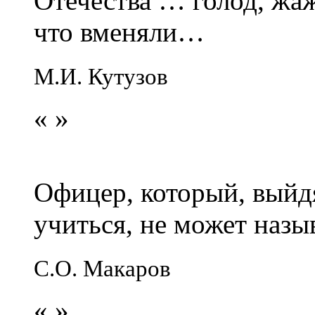
Отечества … голод, жаж
что вменяли…
М.И. Кутузов
«
»
Офицер, который, выйдя
учиться, не может наз
С.О. Макаров
«
»