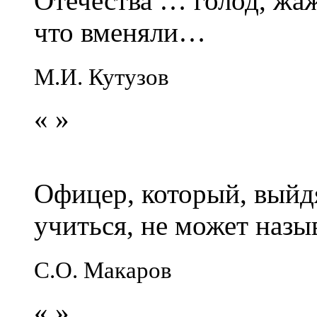
Отечества … голод, жаж
что вменяли…
М.И. Кутузов
«
»
Офицер, который, выйдя
учиться, не может наз
С.О. Макаров
«
»