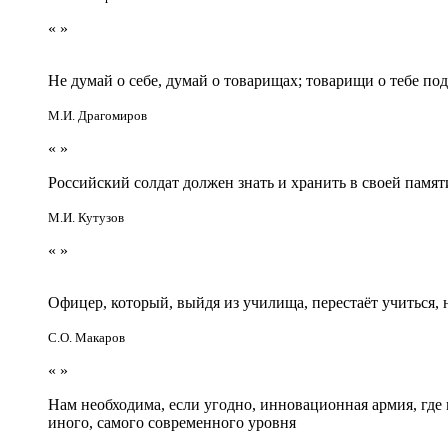
«
»
Не думай о себе, думай о товарищах; товарищи о тебе по
М.И. Драгомиров
«
»
Российский солдат должен знать и хранить в своей памят
М.И. Кутузов
«
»
Офицер, который, выйдя из училища, перестаёт учиться
С.О. Макаров
«
»
Нам необходима, если угодно, инновационная армия, гд
иного, самого современного уровня