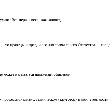
думают.Вот первая воинская заповедь.
и, что праотцы и предки его для славы своего Отечества … голо
, не может называться надёжным офицером
е к профессионализму, техническому кругозору и компетентност