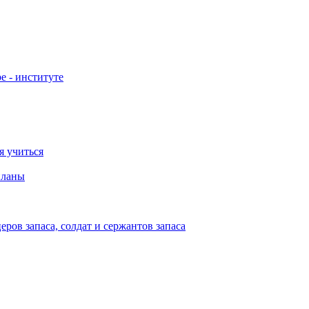
е - институте
я учиться
планы
ов запаса, солдат и сержантов запаса