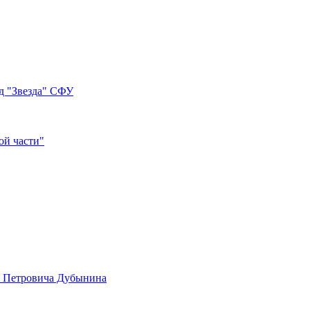
д "Звезда" СФУ
ой части"
а Петровича Дубынина