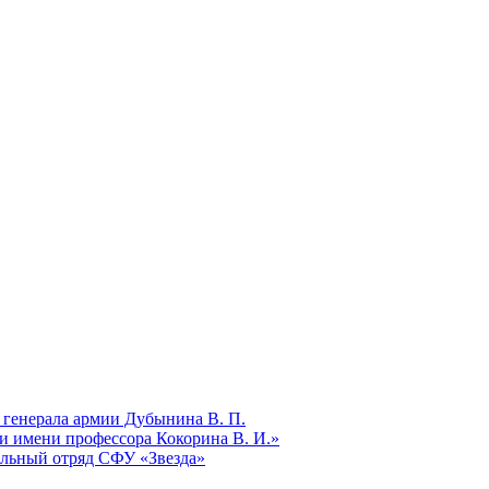
 генерала армии Дубынина В. П.
и имени профессора Кокорина В. И.»
ельный отряд СФУ «Звезда»