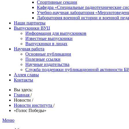
Спортивные секции
Кафедра «Специальные радиотехнические си
Учебно-научная лаборатория «Мерзлотоведен
Лаборатория военной истории и военной пед
Наши партнеры
Выпускники ВУЦ
Информация для выпускников
Известные выпускники
Выпускники в лицах
Научная работа
Основные публикации
Полезные ссылки
Научные издательства
Служба поддержки публикационной активности 
Аллея славы
Контакты
Вы здесь:
Главная
/
Новости
/
Новости института
/
«Голос Победы»
Меню