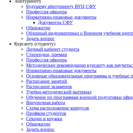
Абитуриенту
Будущему абитуриенту ВУЦ СФУ
Профессия офицера
Нормативно-правовые документы
Документы СФУ
Общежитие
Обзорный видеоматериал о Военном учебном центр
Задать вопрос
Курсанту (студенту)
Личный кабинет студента
Стипендии, премии
Профессия офицера
Методические рекомендации курсанту как научитьс
Нормативно-правовые документы
Основные образовательные программы и учебные 
Расписание занятий
Расписание экзаменов
Учебно-методический материал
Обучение по программам военной подготовки офицер
Внеурочная работа
Схема расположение корпусов
Профком студентов
Секции и кружки
Общежитие
Задать вопрос