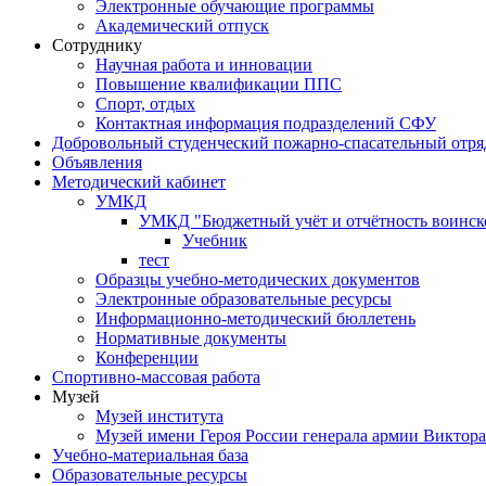
Электронные обучающие программы
Академический отпуск
Сотруднику
Научная работа и инновации
Повышение квалификации ППС
Спорт, отдых
Контактная информация подразделений СФУ
Добровольный студенческий пожарно-спасательный отря
Объявления
Методический кабинет
УМКД
УМКД "Бюджетный учёт и отчётность воинск
Учебник
тест
Образцы учебно-методических документов
Электронные образовательные ресурсы
Информационно-методический бюллетень
Нормативные документы
Конференции
Спортивно-массовая работа
Музей
Музей института
Музей имени Героя России генерала армии Виктор
Учебно-материальная база
Образовательные ресурсы