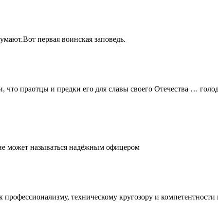
думают.Вот первая воинская заповедь.
и, что праотцы и предки его для славы своего Отечества … голо
, не может называться надёжным офицером
е к профессионализму, техническому кругозору и компетентност