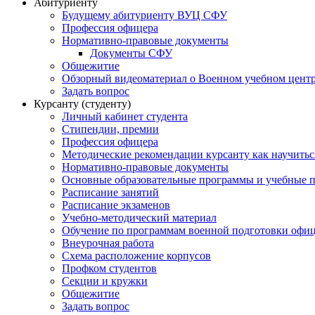
Абитуриенту
Будущему абитуриенту ВУЦ СФУ
Профессия офицера
Нормативно-правовые документы
Документы СФУ
Общежитие
Обзорный видеоматериал о Военном учебном центр
Задать вопрос
Курсанту (студенту)
Личный кабинет студента
Стипендии, премии
Профессия офицера
Методические рекомендации курсанту как научитьс
Нормативно-правовые документы
Основные образовательные программы и учебные 
Расписание занятий
Расписание экзаменов
Учебно-методический материал
Обучение по программам военной подготовки офицер
Внеурочная работа
Схема расположение корпусов
Профком студентов
Секции и кружки
Общежитие
Задать вопрос