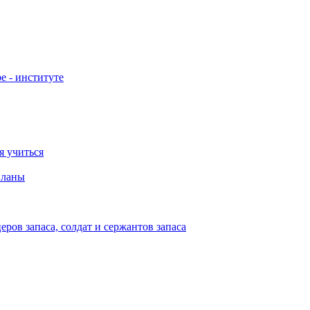
е - институте
я учиться
планы
ов запаса, солдат и сержантов запаса