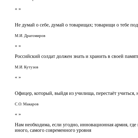
«
»
Не думай о себе, думай о товарищах; товарищи о тебе по
М.И. Драгомиров
«
»
Российский солдат должен знать и хранить в своей памят
М.И. Кутузов
«
»
Офицер, который, выйдя из училища, перестаёт учиться
С.О. Макаров
«
»
Нам необходима, если угодно, инновационная армия, гд
иного, самого современного уровня