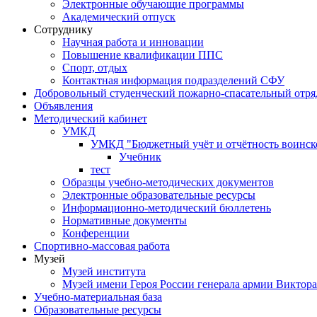
Электронные обучающие программы
Академический отпуск
Сотруднику
Научная работа и инновации
Повышение квалификации ППС
Спорт, отдых
Контактная информация подразделений СФУ
Добровольный студенческий пожарно-спасательный отря
Объявления
Методический кабинет
УМКД
УМКД "Бюджетный учёт и отчётность воинск
Учебник
тест
Образцы учебно-методических документов
Электронные образовательные ресурсы
Информационно-методический бюллетень
Нормативные документы
Конференции
Спортивно-массовая работа
Музей
Музей института
Музей имени Героя России генерала армии Виктор
Учебно-материальная база
Образовательные ресурсы