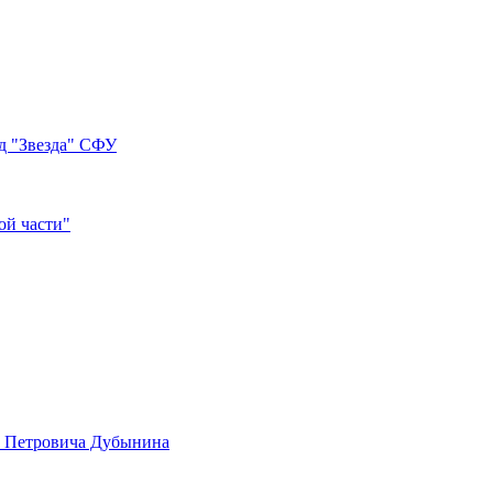
д "Звезда" СФУ
ой части"
а Петровича Дубынина