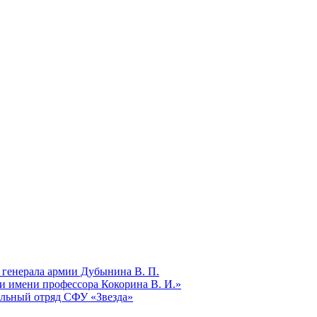
 генерала армии Дубынина В. П.
и имени профессора Кокорина В. И.»
ельный отряд СФУ «Звезда»