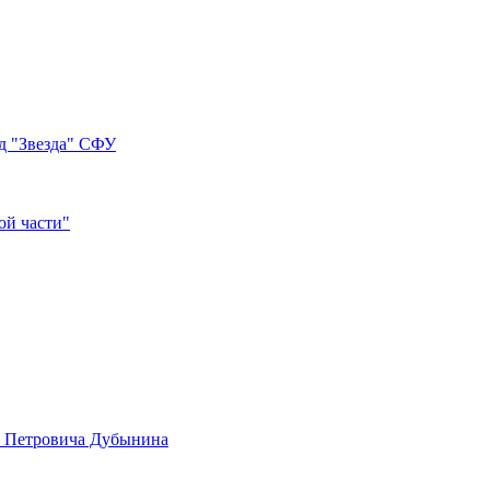
д "Звезда" СФУ
ой части"
а Петровича Дубынина