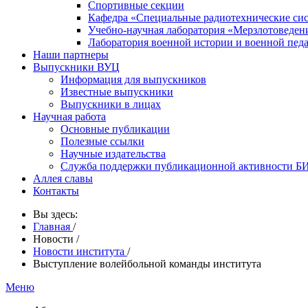
Спортивные секции
Кафедра «Специальные радиотехнические си
Учебно-научная лаборатория «Мерзлотоведен
Лаборатория военной истории и военной пед
Наши партнеры
Выпускники ВУЦ
Информация для выпускников
Известные выпускники
Выпускники в лицах
Научная работа
Основные публикации
Полезные ссылки
Научные издательства
Служба поддержки публикационной активности 
Аллея славы
Контакты
Вы здесь:
Главная
/
Новости
/
Новости института
/
Выступление волейбольной команды института
Меню