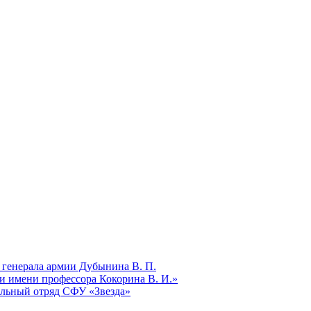
 генерала армии Дубынина В. П.
и имени профессора Кокорина В. И.»
ельный отряд СФУ «Звезда»