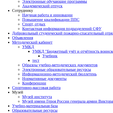
Электронные обучающие программы
Академический отпуск
Сотруднику
Научная работа и инновации
Повышение квалификации ППС
Спорт, отдых
Контактная информация подразделений СФУ
Добровольный студенческий пожарно-спасательный отря
Объявления
Методический кабинет
УМКД
УМКД "Бюджетный учёт и отчётность воинск
Учебник
тест
Образцы учебно-методических документов
Электронные образовательные ресурсы
Информационно-методический бюллетень
Нормативные документы
Конференции
Спортивно-массовая работа
Музей
Музей института
Музей имени Героя России генерала армии Виктор
Учебно-материальная база
Образовательные ресурсы