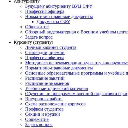
Абитуриенту
Будущему абитуриенту ВУЦ СФУ
Профессия офицера
Нормативно-правовые документы
Документы СФУ
Общежитие
Обзорный видеоматериал о Военном учебном центр
Задать вопрос
Курсанту (студенту)
Личный кабинет студента
Стипендии, премии
Профессия офицера
Методические рекомендации курсанту как научитьс
Нормативно-правовые документы
Основные образовательные программы и учебные 
Расписание занятий
Расписание экзаменов
Учебно-методический материал
Обучение по программам военной подготовки офицер
Внеурочная работа
Схема расположение корпусов
Профком студентов
Секции и кружки
Общежитие
Задать вопрос