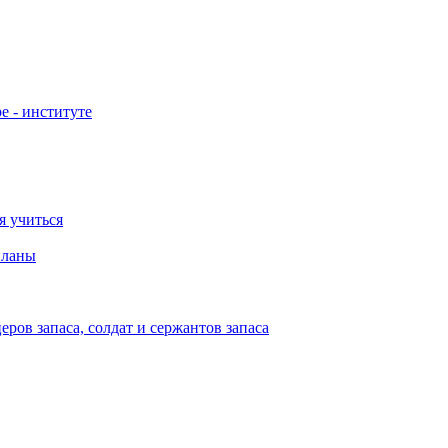
е - институте
я учиться
планы
ов запаса, солдат и сержантов запаса