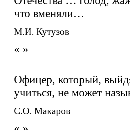
Отечества … голод, жаж
что вменяли…
М.И. Кутузов
«
»
Офицер, который, выйдя
учиться, не может наз
С.О. Макаров
«
»