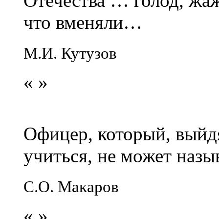
Отечества … голод, жаж
что вменяли…
М.И. Кутузов
«
»
Офицер, который, выйдя
учиться, не может наз
С.О. Макаров
«
»