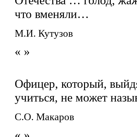
Отечества … голод, жаж
что вменяли…
М.И. Кутузов
«
»
Офицер, который, выйдя
учиться, не может наз
С.О. Макаров
«
»