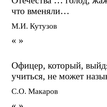
Отечества … голод, жаж
что вменяли…
М.И. Кутузов
«
»
Офицер, который, выйдя
учиться, не может наз
С.О. Макаров
«
»