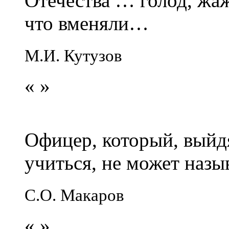
Отечества … голод, жаж
что вменяли…
М.И. Кутузов
«
»
Офицер, который, выйдя
учиться, не может наз
С.О. Макаров
«
»