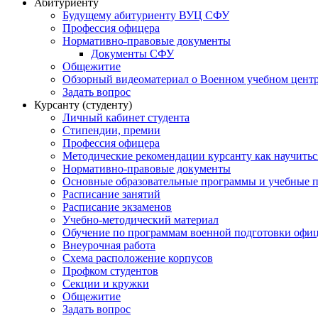
Абитуриенту
Будущему абитуриенту ВУЦ СФУ
Профессия офицера
Нормативно-правовые документы
Документы СФУ
Общежитие
Обзорный видеоматериал о Военном учебном центр
Задать вопрос
Курсанту (студенту)
Личный кабинет студента
Стипендии, премии
Профессия офицера
Методические рекомендации курсанту как научитьс
Нормативно-правовые документы
Основные образовательные программы и учебные 
Расписание занятий
Расписание экзаменов
Учебно-методический материал
Обучение по программам военной подготовки офицер
Внеурочная работа
Схема расположение корпусов
Профком студентов
Секции и кружки
Общежитие
Задать вопрос