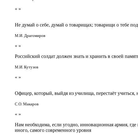
«
»
Не думай о себе, думай о товарищах; товарищи о тебе по
М.И. Драгомиров
«
»
Российский солдат должен знать и хранить в своей памят
М.И. Кутузов
«
»
Офицер, который, выйдя из училища, перестаёт учиться
С.О. Макаров
«
»
Нам необходима, если угодно, инновационная армия, гд
иного, самого современного уровня