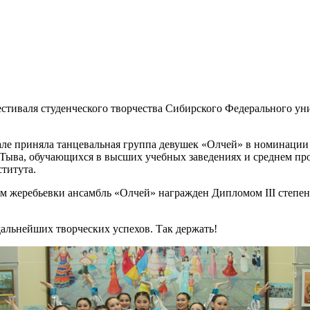
естиваля студенческого творчества Сибирского Федерального ун
ле приняла танцевальная группа девушек «Олчей» в номинаци
и Тыва, обучающихся в высших учебных заведениях и среднем пр
титута.
ам жеребьевки ансамбль «Олчей» награжден Дипломом III степе
альнейших творческих успехов. Так держать!