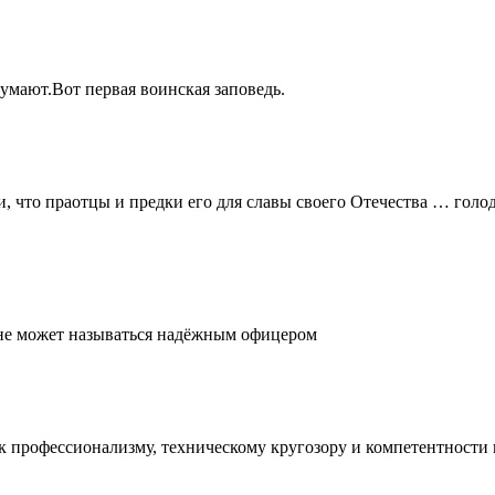
думают.Вот первая воинская заповедь.
и, что праотцы и предки его для славы своего Отечества … голо
, не может называться надёжным офицером
е к профессионализму, техническому кругозору и компетентност