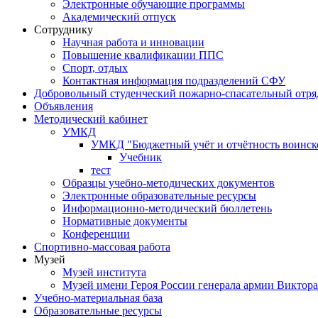
Электронные обучающие программы
Академический отпуск
Сотруднику
Научная работа и инновации
Повышение квалификации ППС
Спорт, отдых
Контактная информация подразделений СФУ
Добровольный студенческий пожарно-спасательный отря
Объявления
Методический кабинет
УМКД
УМКД "Бюджетный учёт и отчётность воинск
Учебник
тест
Образцы учебно-методических документов
Электронные образовательные ресурсы
Информационно-методический бюллетень
Нормативные документы
Конференции
Спортивно-массовая работа
Музей
Музей института
Музей имени Героя России генерала армии Виктор
Учебно-материальная база
Образовательные ресурсы