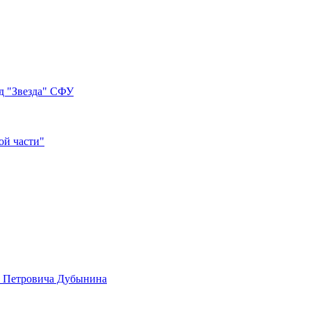
д "Звезда" СФУ
ой части"
а Петровича Дубынина