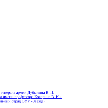
 генерала армии Дубынина В. П.
и имени профессора Кокорина В. И.»
ельный отряд СФУ «Звезда»