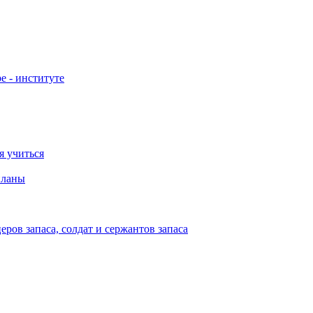
е - институте
я учиться
планы
ов запаса, солдат и сержантов запаса