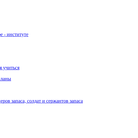
е - институте
я учиться
планы
ов запаса, солдат и сержантов запаса