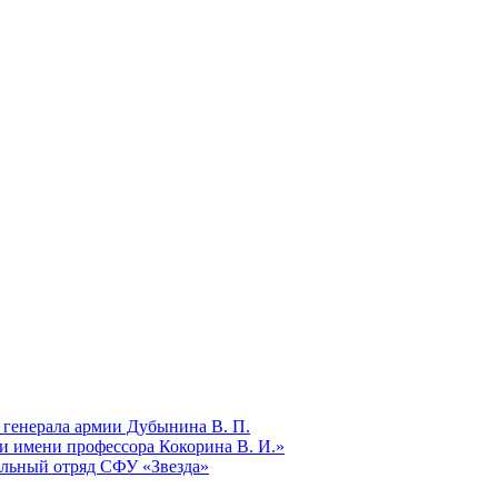
 генерала армии Дубынина В. П.
и имени профессора Кокорина В. И.»
ельный отряд СФУ «Звезда»