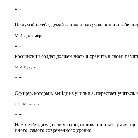
«
»
Не думай о себе, думай о товарищах; товарищи о тебе по
М.И. Драгомиров
«
»
Российский солдат должен знать и хранить в своей памят
М.И. Кутузов
«
»
Офицер, который, выйдя из училища, перестаёт учиться
С.О. Макаров
«
»
Нам необходима, если угодно, инновационная армия, гд
иного, самого современного уровня