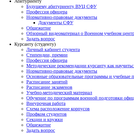
Абитуриенту
Будущему абитуриенту ВУЦ СФУ
Профессия офицера
Нормативно-правовые документы
Документы СФУ
Общежитие
Обзорный видеоматериал о Военном учебном центр
Задать вопрос
Курсанту (студенту)
Личный кабинет студента
Стипендии, премии
Профессия офицера
Методические рекомендации курсанту как научитьс
Нормативно-правовые документы
Основные образовательные программы и учебные 
Расписание занятий
Расписание экзаменов
Учебно-методический материал
Обучение по программам военной подготовки офицер
Внеурочная работа
Схема расположение корпусов
Профком студентов
Секции и кружки
Общежитие
Задать вопрос