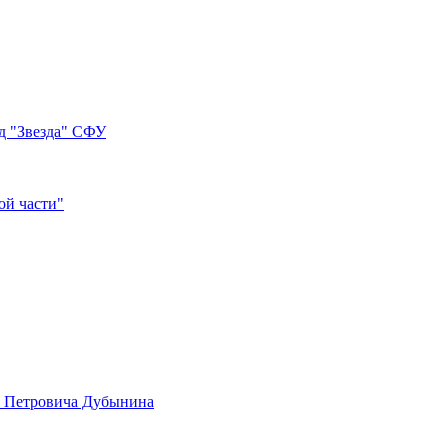
д "Звезда" СФУ
ой части"
а Петровича Дубынина