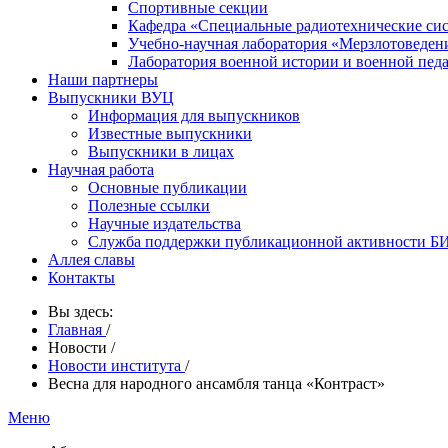
Спортивные секции
Кафедра «Специальные радиотехнические си
Учебно-научная лаборатория «Мерзлотоведен
Лаборатория военной истории и военной пед
Наши партнеры
Выпускники ВУЦ
Информация для выпускников
Известные выпускники
Выпускники в лицах
Научная работа
Основные публикации
Полезные ссылки
Научные издательства
Служба поддержки публикационной активности 
Аллея славы
Контакты
Вы здесь:
Главная
/
Новости
/
Новости института
/
Весна для народного ансамбля танца «Контраст»
Меню