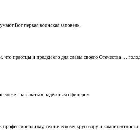
думают.Вот первая воинская заповедь.
и, что праотцы и предки его для славы своего Отечества … голо
, не может называться надёжным офицером
е к профессионализму, техническому кругозору и компетентност