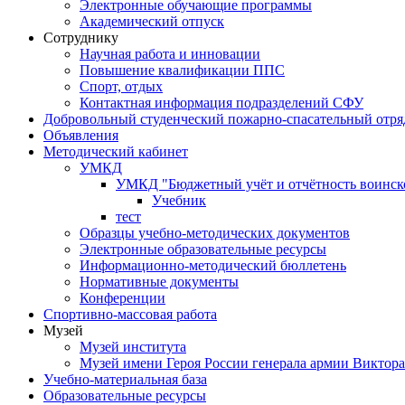
Электронные обучающие программы
Академический отпуск
Сотруднику
Научная работа и инновации
Повышение квалификации ППС
Спорт, отдых
Контактная информация подразделений СФУ
Добровольный студенческий пожарно-спасательный отря
Объявления
Методический кабинет
УМКД
УМКД "Бюджетный учёт и отчётность воинск
Учебник
тест
Образцы учебно-методических документов
Электронные образовательные ресурсы
Информационно-методический бюллетень
Нормативные документы
Конференции
Спортивно-массовая работа
Музей
Музей института
Музей имени Героя России генерала армии Виктор
Учебно-материальная база
Образовательные ресурсы